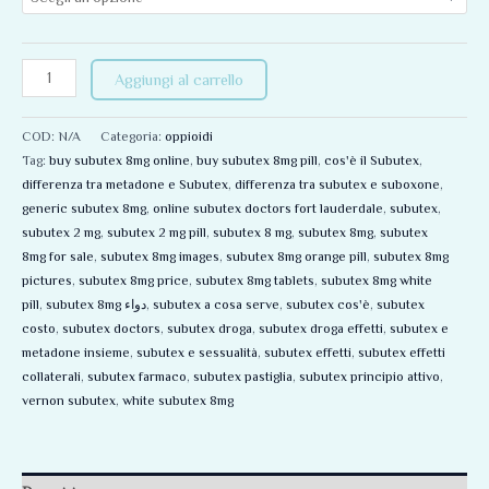
Aggiungi al carrello
COD:
N/A
Categoria:
oppioidi
Tag:
buy subutex 8mg online
,
buy subutex 8mg pill
,
cos'è il Subutex
,
differenza tra metadone e Subutex
,
differenza tra subutex e suboxone
,
generic subutex 8mg
,
online subutex doctors fort lauderdale
,
subutex
,
subutex 2 mg
,
subutex 2 mg pill
,
subutex 8 mg
,
subutex 8mg
,
subutex
8mg for sale
,
subutex 8mg images
,
subutex 8mg orange pill
,
subutex 8mg
pictures
,
subutex 8mg price
,
subutex 8mg tablets
,
subutex 8mg white
pill
,
subutex 8mg دواء
,
subutex a cosa serve
,
subutex cos'è
,
subutex
costo
,
subutex doctors
,
subutex droga
,
subutex droga effetti
,
subutex e
metadone insieme
,
subutex e sessualità
,
subutex effetti
,
subutex effetti
collaterali
,
subutex farmaco
,
subutex pastiglia
,
subutex principio attivo
,
vernon subutex
,
white subutex 8mg