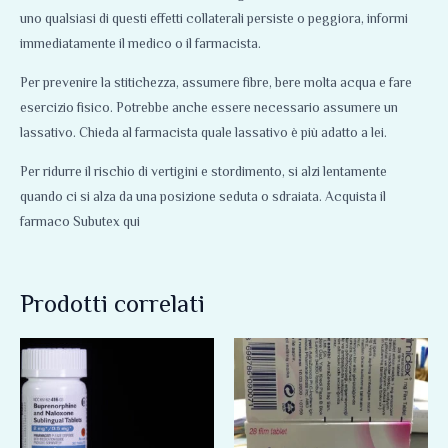
uno qualsiasi di questi effetti collaterali persiste o peggiora, informi
immediatamente il medico o il farmacista.
Per prevenire la stitichezza, assumere fibre, bere molta acqua e fare
esercizio fisico. Potrebbe anche essere necessario assumere un
lassativo. Chieda al farmacista quale lassativo è più adatto a lei.
Per ridurre il rischio di vertigini e stordimento, si alzi lentamente
quando ci si alza da una posizione seduta o sdraiata. Acquista il
farmaco Subutex qui
Prodotti correlati
Fascia
Fascia
Questo
Questo
di
di
prodotto
prodotto
prezzo:
prezzo:
da
da
ha
ha
150,00 €
329,00 €
più
più
a
a
180,00 €
895,00 €