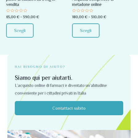
vendita
metadone online
essere
essere
scelte
scelte
Valutato
Valutato
65,00
€
-
390,00
€
180,00
€
-
310,00
€
0
0
nella
nella
su
su
5
5
pagina
pagina
Scegli
Scegli
del
del
prodotto
prodotto
HAI BISOGNO DI AIUTO?
Siamo qui per aiutarti.
L’acquisto online di farmaci è diventato un’abitudine
conveniente per i cittadini privati ​​in Italia
Contattaci subito