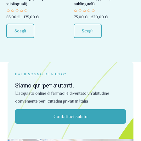
sublinguali)
sublinguali)
essere
essere
scelte
scelte
Valutato
Valutato
85,00
€
-
175,00
€
75,00
€
-
230,00
€
0
0
nella
nella
su
su
5
5
pagina
pagina
Scegli
Scegli
del
del
prodotto
prodotto
HAI BISOGNO DI AIUTO?
Siamo qui per aiutarti.
L’acquisto online di farmaci è diventato un’abitudine
conveniente per i cittadini privati ​​in Italia
Contattaci subito