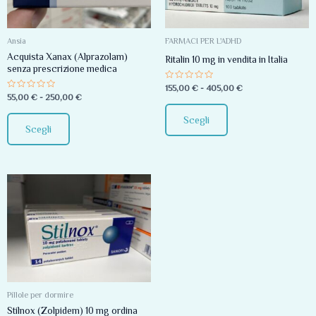
Le
Le
opzioni
opzioni
Ansia
FARMACI PER L'ADHD
possono
possono
Acquista Xanax (Alprazolam)
Ritalin 10 mg in vendita in Italia
senza prescrizione medica
essere
essere
scelte
scelte
V
155,00
€
-
405,00
€
a
V
55,00
€
-
250,00
€
l
a
nella
nella
u
l
t
Scegli
u
pagina
pagina
a
t
Scegli
t
a
del
del
o
t
0
o
s
prodotto
prodotto
0
u
s
5
u
Fascia
5
Questo
di
prodotto
prezzo:
da
ha
75,00 €
più
a
185,00 €
varianti.
Le
opzioni
Pillole per dormire
possono
Stilnox (Zolpidem) 10 mg ordina