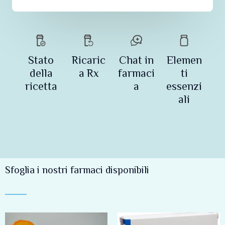
Stato
Ricaric
Chat in
Elemen
della
a Rx
farmaci
ti
ricetta
a
essenzi
ali
Sfoglia i nostri farmaci disponibili
Fascia
Fascia
Questo
Questo
di
di