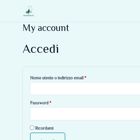
Vai
Richiesto
Richiesto
al
contenuto
My account
Accedi
Nome utente o indirizzo email
*
Password
*
Ricordami