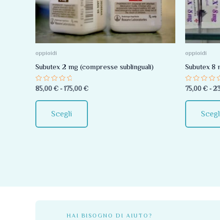
Le
opzioni
possono
essere
oppioidi
oppioidi
scelte
Subutex 2 mg (compresse sublinguali)
Subutex 8 
nella
Valutato
Valutato
85,00
€
-
175,00
€
75,00
€
-
2
pagina
0
0
su
su
del
5
5
Scegli
Scegl
prodotto
HAI BISOGNO DI AIUTO?