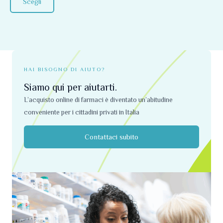
pagina
Scegli
del
prodotto
HAI BISOGNO DI AIUTO?
Siamo qui per aiutarti.
L’acquisto online di farmaci è diventato un’abitudine
conveniente per i cittadini privati ​​in Italia
Contattaci subito