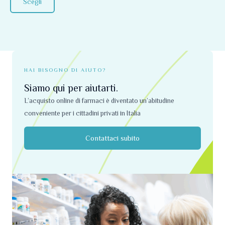
pagina
Scegli
del
prodotto
HAI BISOGNO DI AIUTO?
Siamo qui per aiutarti.
L’acquisto online di farmaci è diventato un’abitudine
conveniente per i cittadini privati ​​in Italia
Contattaci subito