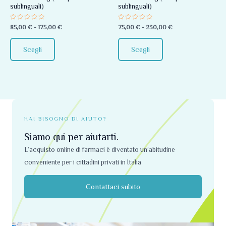
sublinguali)
sublinguali)
essere
essere
scelte
scelte
Valutato
Valutato
85,00
€
-
175,00
€
75,00
€
-
230,00
€
0
0
nella
nella
su
su
5
5
pagina
pagina
Scegli
Scegli
del
del
prodotto
prodotto
HAI BISOGNO DI AIUTO?
Siamo qui per aiutarti.
L’acquisto online di farmaci è diventato un’abitudine
conveniente per i cittadini privati ​​in Italia
Contattaci subito