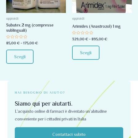
varianti.
varianti.
Le
Le
opzioni
opzioni
oppioidi
oppioidi
Subutex 2 mg (compresse
possono
possono
Arimidex (Anastrozol) 1 mg
sublinguali)
essere
essere
Valutato
329,00
€
-
895,00
€
scelte
scelte
0
Valutato
85,00
€
-
175,00
€
su
0
nella
nella
5
su
Scegli
5
pagina
pagina
Scegli
del
del
prodotto
prodotto
HAI BISOGNO DI AIUTO?
Siamo qui per aiutarti.
L’acquisto online di farmaci è diventato un’abitudine
conveniente per i cittadini privati ​​in Italia
Contattaci subito