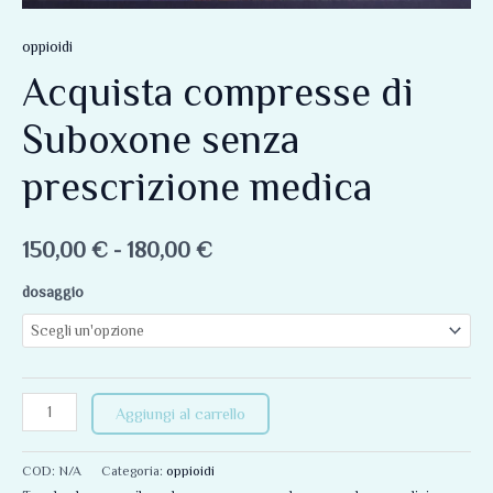
180,00 €
oppioidi
Acquista compresse di
Suboxone senza
prescrizione medica
150,00
€
-
180,00
€
dosaggio
Aggiungi al carrello
COD:
N/A
Categoria:
oppioidi