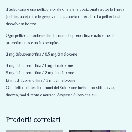
Il Suboxona è una pellicola orale che viene posizionata sotto la lingua
(sublinguale) o tra le gengive e la guancia (buccale
)
. La pellicola si
dissolve in bocca.
Ogni pellicola contiene due farmaci: buprenorfina e naloxone
.
Il
procedimento è molto semplice:
2 mg di buprenorfina / 0,5 mg di naloxone
4 mg di buprenorfina / 1 mg di naloxone
8 mg di buprenorfina / 2 mg di naloxone
12 mg di buprenorfina / 3 mg di naloxone
Gli effetti collaterali comuni del Suboxone includono stitichezza,
diarrea, mal di testa e nausea. Acquista Suboxona qui
Prodotti correlati
Fascia