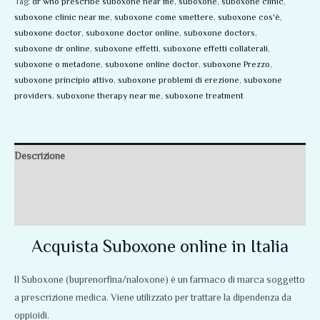
Tag:
dr who prescribe suboxone near me
,
suboxone
,
suboxone clinic
,
suboxone clinic near me
,
suboxone come smettere
,
suboxone cos'è
,
suboxone doctor
,
suboxone doctor online
,
suboxone doctors
,
suboxone dr online
,
suboxone effetti
,
suboxone effetti collaterali
,
suboxone o metadone
,
suboxone online doctor
,
suboxone Prezzo
,
suboxone principio attivo
,
suboxone problemi di erezione
,
suboxone
providers
,
suboxone therapy near me
,
suboxone treatment
Descrizione
Informazioni aggiuntive
Recensioni (0)
Acquista Suboxone online in Italia
Il Suboxone (buprenorfina/naloxone) è un farmaco di marca soggetto
a prescrizione medica. Viene utilizzato per trattare la dipendenza da
oppioidi.