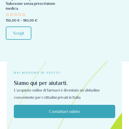
Suboxone senza prescrizione
essere
medica
scelte
Valutato
150,00
€
-
180,00
€
nella
0
su
pagina
5
Scegli
del
prodotto
HAI BISOGNO DI AIUTO?
Siamo qui per aiutarti.
L’acquisto online di farmaci è diventato un’abitudine
conveniente per i cittadini privati ​​in Italia
Contattaci subito