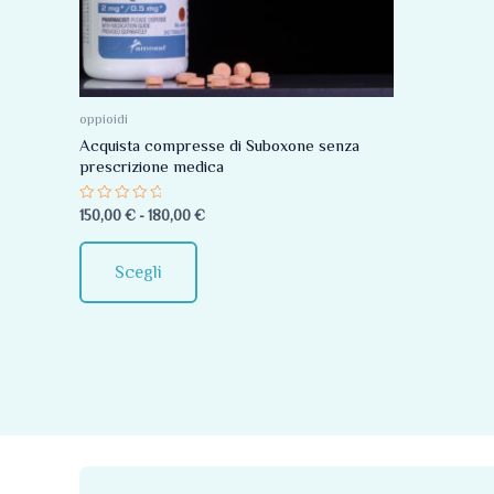
Le
opzioni
possono
essere
oppioidi
scelte
Acquista compresse di Suboxone senza
prescrizione medica
nella
pagina
Valutato
150,00
€
-
180,00
€
0
del
su
5
prodotto
Scegli