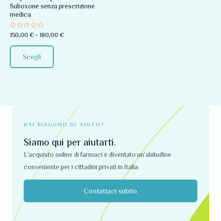
Suboxone senza prescrizione
essere
medica
scelte
Valutato
150,00
€
-
180,00
€
nella
0
su
pagina
5
Scegli
del
prodotto
HAI BISOGNO DI AIUTO?
Siamo qui per aiutarti.
L’acquisto online di farmaci è diventato un’abitudine
conveniente per i cittadini privati ​​in Italia
Contattaci subito