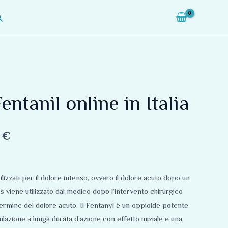
erca
Fascia
entanil online in Italia
di
prezzo:
0
€
da
150,00 €
ilizzati per il dolore intenso, ovvero il dolore acuto dopo un
a
s viene utilizzato dal medico dopo l’intervento chirurgico
termine del dolore acuto. Il Fentanyl è un oppioide potente.
300,00 €
lazione a lunga durata d’azione con effetto iniziale e una