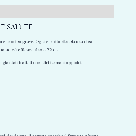
IORE SALUTE
lore cronico grave
.
Ogni cerotto rilascia una dose
stante ed efficace fino a 72 ore.
ià stati trattati con altri farmaci oppioidi.
ali del dolore. Il cerotto assorbe il farmaco a lungo,