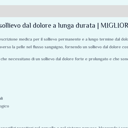
sollievo dal dolore a lunga durata | MIGL
prescrizione medica per il sollievo permanente e a lungo termine dal do
raverso la pelle nel flusso sanguigno, fornendo un sollievo dal dolore co
 che necessitano di un sollievo dal dolore forte e prolungato e che sono g
li
ogico
a specifici recettori nel cervello e nel sistema nervoso, bloccando i segn