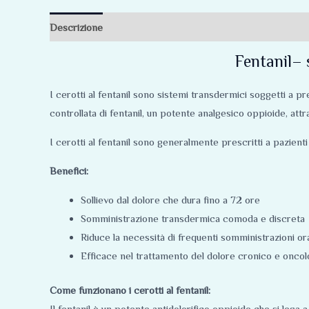
Descrizione
Informazioni aggiuntive
Recensioni (0)
Fentanil– 
I cerotti al fentanil sono sistemi transdermici soggetti a 
controllata di fentanil, un potente analgesico oppioide, att
I cerotti al fentanil sono generalmente prescritti a pazienti
Benefici:
Sollievo dal dolore che dura fino a 72 ore
Somministrazione transdermica comoda e discreta
Riduce la necessità di frequenti somministrazioni ora
Efficace nel trattamento del dolore cronico e oncol
Come funzionano i cerotti al fentanil:
Il fentanil è un potente antidolorifico oppioide che si lega 