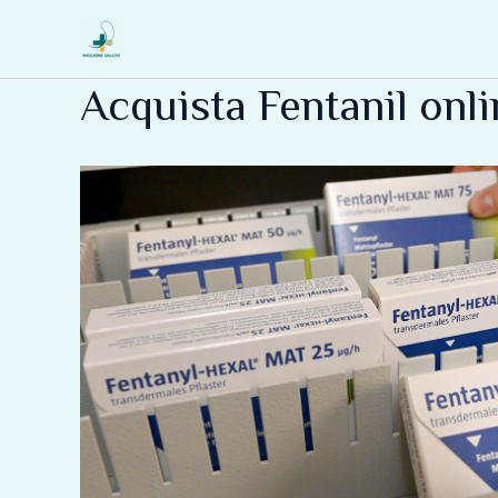
Vai
al
contenuto
Acquista Fentanil onlin