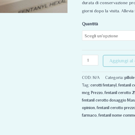
durata di conservazione pr
giorni dopo la visita. Allevi
Quantità
Aggiungi al 
COD:
N/A
Categoria:
pillol
Tag:
cerotti fentanyl
,
fentanil c
mcg Prezzo
,
fentanil cerotto 2
fentanil cerotto dosaggio Ma
opinion
,
fentanil cerotto prezz
farmaco
,
fentanil nome comme