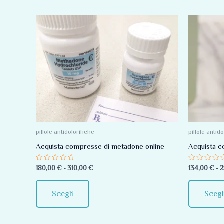
Fascia
Questo
di
prodotto
prezzo:
da
ha
180,00 €
più
a
310,00 €
varianti.
Le
opzioni
possono
essere
pillole antidolorifiche
pillole antid
scelte
Acquista compresse di metadone online
Acquista c
nella
Valutato
Valutato
180,00
€
-
310,00
€
134,00
€
-
2
pagina
0
0
su
su
del
5
5
Scegli
Scegl
prodotto