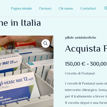
C
Pagina iniziale
Farmaci
Chi siamo
Contattaci
e in Italia
pillole antidolorifiche
Acquista
Fentanil
Acquista F
online
in
150,00
€
-
300,0
Italia
quantità
Cerotto di Fentanyl
I cerotti di Fentanyl sono ut
intervento chirurgico. Ionsy
per il trattamento a breve 
Il cerotto depot è una formu