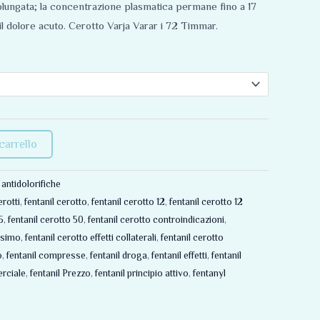
olungata; la concentrazione plasmatica permane fino a 17
a il dolore acuto. Cerotto Varja Varar i 72 Timmar.
carrello
e antidolorifiche
erotti
,
fentanil cerotto
,
fentanil cerotto 12
,
fentanil cerotto 12
5
,
fentanil cerotto 50
,
fentanil cerotto controindicazioni
,
ssimo
,
fentanil cerotto effetti collaterali
,
fentanil cerotto
o
,
fentanil compresse
,
fentanil droga
,
fentanil effetti
,
fentanil
rciale
,
fentanil Prezzo
,
fentanil principio attivo
,
fentanyl