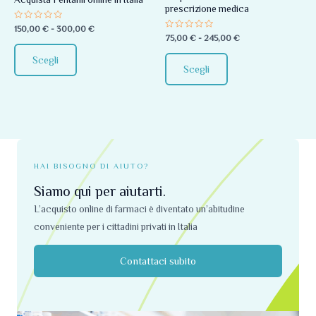
prescrizione medica
essere
essere
Valutato
150,00
€
-
300,00
€
scelte
scelte
0
Valutato
75,00
€
-
245,00
€
su
0
nella
nella
5
su
Scegli
5
pagina
pagina
Scegli
del
del
prodotto
prodotto
HAI BISOGNO DI AIUTO?
Siamo qui per aiutarti.
L’acquisto online di farmaci è diventato un’abitudine
conveniente per i cittadini privati ​​in Italia
Contattaci subito