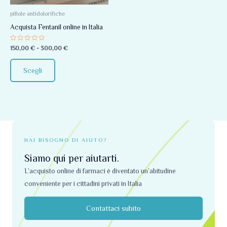
Le
opzioni
pillole antidolorifiche
possono
Acquista Fentanil online in Italia
essere
Valutato
150,00
€
-
300,00
€
scelte
0
su
nella
5
Scegli
pagina
del
prodotto
HAI BISOGNO DI AIUTO?
Siamo qui per aiutarti.
L’acquisto online di farmaci è diventato un’abitudine
conveniente per i cittadini privati ​​in Italia
Contattaci subito