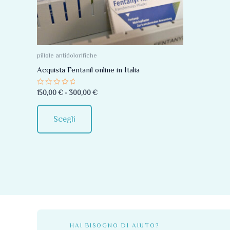
Le
opzioni
possono
essere
pillole antidolorifiche
scelte
Acquista Fentanil online in Italia
nella
Valutato
150,00
€
-
300,00
€
pagina
0
su
del
5
Scegli
prodotto
HAI BISOGNO DI AIUTO?