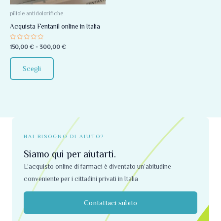
Le
opzioni
pillole antidolorifiche
possono
Acquista Fentanil online in Italia
essere
Valutato
150,00
€
-
300,00
€
scelte
0
su
nella
5
Scegli
pagina
del
prodotto
HAI BISOGNO DI AIUTO?
Siamo qui per aiutarti.
L’acquisto online di farmaci è diventato un’abitudine
conveniente per i cittadini privati ​​in Italia
Contattaci subito