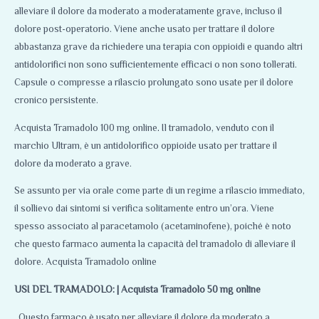
alleviare il dolore da moderato a moderatamente grave
,
incluso il
dolore post-operatorio. Viene anche usato per trattare il dolore
abbastanza grave da richiedere una terapia con oppioidi e quando altri
antidolorifici non sono sufficientemente efficaci o non sono tollerati.
Capsule o compresse a rilascio prolungato sono usate per il dolore
cronico persistente.
Acquista Tramadolo 100 mg online
.
Il tramadolo, venduto con il
marchio Ultram, è un antidolorifico oppioide usato per trattare il
dolore da moderato a grave.
Se assunto per via orale come parte di un regime a rilascio immediato,
il sollievo dai sintomi si verifica solitamente entro un’ora. Viene
spesso associato al paracetamolo (acetaminofene), poiché è noto
che questo farmaco aumenta la capacità del tramadolo di alleviare il
dolore. Acquista Tramadolo online
USI DEL TRAMADOLO: | Acquista Tramadolo 50 mg online
. Questo farmaco è usato per alleviare il dolore da moderato a