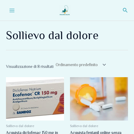
Vai
Main
Cerc
al
Menu
contenuto
Sollievo dal dolore
Visualizzazione di 8 risultati
Fascia
Fascia
Questo
Questo
di
di
prodotto
prodotto
prezzo:
prezzo:
da
da
ha
ha
75,00 €
75,00 €
più
più
a
a
210,00 €
245,00 €
varianti.
varianti.
Le
Le
opzioni
opzioni
Sollievo dal dolore
Sollievo dal dolore
Acquista diclofenac 150 mg in
Acquista fentanil online senza
possono
possono