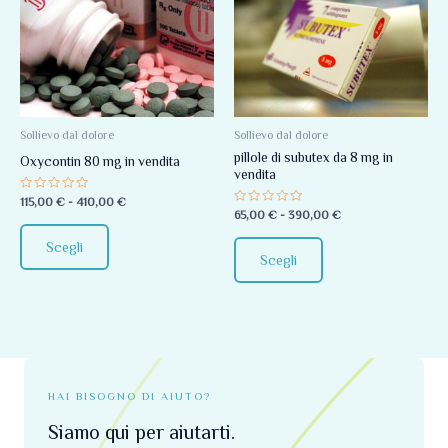
prodotto
prodotto
prezzo:
prezzo:
da
da
ha
ha
115,00 €
65,00 €
più
più
a
a
410,00 €
390,00 €
varianti.
varianti.
Le
Le
opzioni
opzioni
Sollievo dal dolore
Sollievo dal dolore
pillole di subutex da 8 mg in
possono
possono
Oxycontin 80 mg in vendita
vendita
essere
essere
Valutato
115,00
€
-
410,00
€
scelte
scelte
0
Valutato
65,00
€
-
390,00
€
su
0
nella
nella
5
su
Scegli
5
pagina
pagina
Scegli
del
del
prodotto
prodotto
HAI BISOGNO DI AIUTO?
Siamo qui per aiutarti.