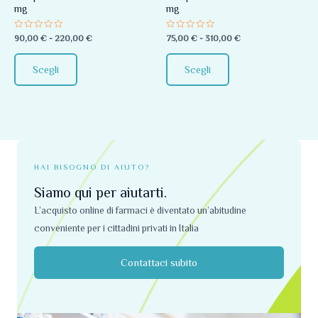
mg
mg
essere
essere
scelte
scelte
Valutato
Valutato
90,00
€
-
220,00
€
75,00
€
-
310,00
€
0
0
nella
nella
su
su
5
5
pagina
pagina
Scegli
Scegli
del
del
prodotto
prodotto
HAI BISOGNO DI AIUTO?
Siamo qui per aiutarti.
L’acquisto online di farmaci è diventato un’abitudine
conveniente per i cittadini privati ​​in Italia
Contattaci subito