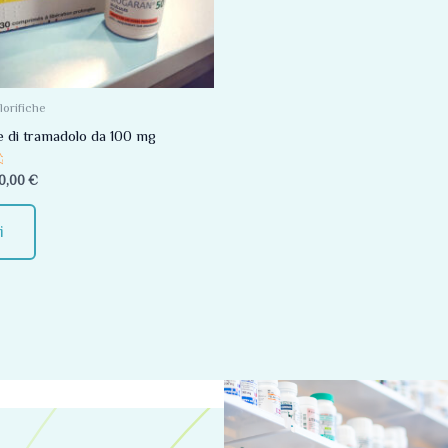
Le
opzioni
possono
essere
olorifiche
scelte
di tramadolo da 100 mg
nella
0,00
€
pagina
del
i
prodotto