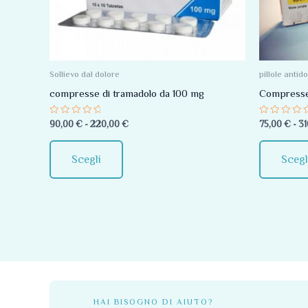
Le
opzioni
possono
essere
Sollievo dal dolore
pillole antid
scelte
compresse di tramadolo da 100 mg
Compresse 
nella
Valutato
Valutato
90,00
€
-
220,00
€
75,00
€
-
31
pagina
0
0
su
su
del
5
5
Scegli
Scegl
prodotto
HAI BISOGNO DI AIUTO?