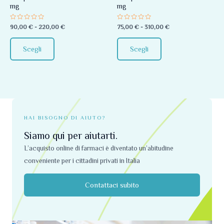
mg
mg
essere
essere
scelte
scelte
Valutato
Valutato
90,00
€
-
220,00
€
75,00
€
-
310,00
€
0
0
nella
nella
su
su
5
5
pagina
pagina
Scegli
Scegli
del
del
prodotto
prodotto
HAI BISOGNO DI AIUTO?
Siamo qui per aiutarti.
L’acquisto online di farmaci è diventato un’abitudine
conveniente per i cittadini privati ​​in Italia
Contattaci subito