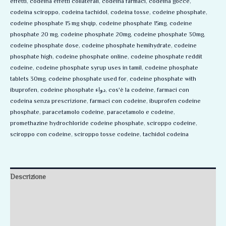
effetti
,
codeina effetti collaterali
,
codeina farmaci
,
codeina gocce
,
codeina sciroppo
,
codeina tachidol
,
codeina tosse
,
codeine phosphate
,
codeine phosphate 15 mg shqip
,
codeine phosphate 15mg
,
codeine
phosphate 20 mg
,
codeine phosphate 20mg
,
codeine phosphate 30mg
,
codeine phosphate dose
,
codeine phosphate hemihydrate
,
codeine
phosphate high
,
codeine phosphate online
,
codeine phosphate reddit
codeine
,
codeine phosphate syrup uses in tamil
,
codeine phosphate
tablets 30mg
,
codeine phosphate used for
,
codeine phosphate with
ibuprofen
,
codeine phosphate دواء
,
cos'è la codeine
,
farmaci con
codeina senza prescrizione
,
farmaci con codeine
,
ibuprofen codeine
phosphate
,
paracetamolo codeine
,
paracetamolo e codeine
,
promethazine hydrochloride codeine phosphate
,
sciroppo codeine
,
sciroppo con codeine
,
sciroppo tosse codeine
,
tachidol codeina
Descrizione
Informazioni aggiuntive
Recensioni (0)