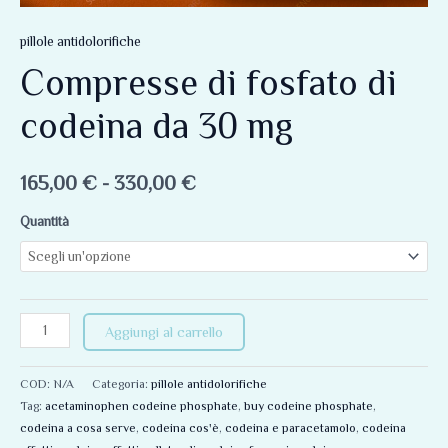
pillole antidolorifiche
Compresse di fosfato di
codeina da 30 mg
165,00
€
-
330,00
€
Quantità
Aggiungi al carrello
COD:
N/A
Categoria:
pillole antidolorifiche
Tag:
acetaminophen codeine phosphate
,
buy codeine phosphate
,
codeina a cosa serve
,
codeina cos'è
,
codeina e paracetamolo
,
codeina