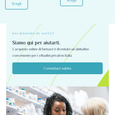
Scegli
pagina
pagina
Scegli
del
del
prodotto
prodotto
HAI BISOGNO DI AIUTO?
Siamo qui per aiutarti.
L’acquisto online di farmaci è diventato un’abitudine
conveniente per i cittadini privati ​​in Italia
Contattaci subito