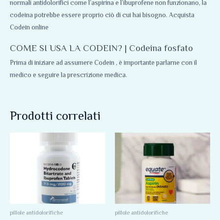
normali antidolorifici come l’aspirina e l’ibuprofene non funzionano, la
codeina potrebbe essere proprio ciò di cui hai bisogno. Acquista
Codein online
COME SI USA LA CODEIN? | Codeina fosfato
Prima di iniziare ad assumere Codein , è importante parlarne con il
medico e seguire la prescrizione medica.
Prodotti correlati
Fascia
Fascia
Questo
Questo
di
di
prodotto
prodotto
prezzo:
prezzo:
da
da
ha
ha
75,00 €
134,00 €
più
più
a
a
210,00 €
212,00 €
varianti.
varianti.
Le
Le
opzioni
opzioni
pillole antidolorifiche
pillole antidolorifiche