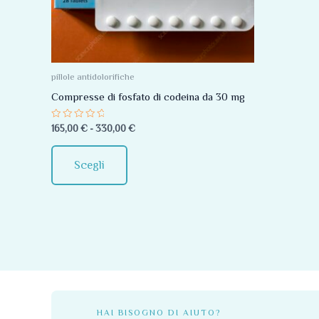
Le
opzioni
possono
essere
pillole antidolorifiche
scelte
Compresse di fosfato di codeina da 30 mg
nella
Valutato
165,00
€
-
330,00
€
pagina
0
su
del
5
Scegli
prodotto
HAI BISOGNO DI AIUTO?