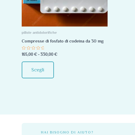
Le
opzioni
possono
essere
pillole antidolorifiche
scelte
Compresse di fosfato di codeina da 30 mg
nella
Valutato
165,00
€
-
330,00
€
pagina
0
su
del
5
Scegli
prodotto
HAI BISOGNO DI AIUTO?