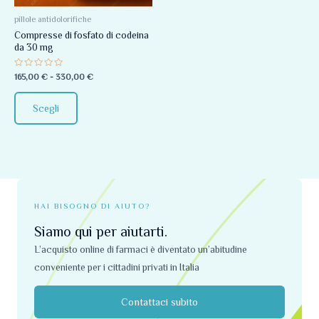
Le
opzioni
pillole antidolorifiche
Compresse di fosfato di codeina
possono
da 30 mg
essere
scelte
Valutato
165,00
€
-
330,00
€
0
nella
su
5
pagina
Scegli
del
prodotto
HAI BISOGNO DI AIUTO?
Siamo qui per aiutarti.
L’acquisto online di farmaci è diventato un’abitudine
conveniente per i cittadini privati ​​in Italia
Contattaci subito