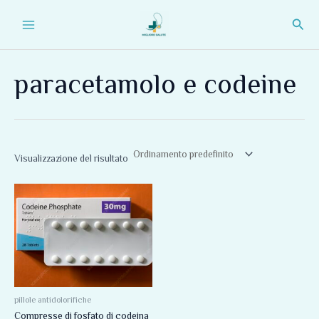
Vai
Main
Cerc
al
Menu
contenuto
paracetamolo e codeine
Visualizzazione del risultato
Fascia
Questo
di
prodotto
prezzo:
da
ha
165,00 €
più
a
330,00 €
varianti.
Le
opzioni
pillole antidolorifiche
Compresse di fosfato di codeina
possono