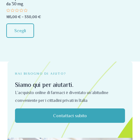
da 30 mg
essere
scelte
Valutato
165,00
€
-
330,00
€
0
nella
su
5
pagina
Scegli
del
prodotto
HAI BISOGNO DI AIUTO?
Siamo qui per aiutarti.
L’acquisto online di farmaci è diventato un’abitudine
conveniente per i cittadini privati ​​in Italia
Contattaci subito