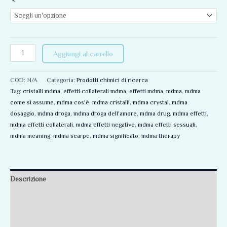
Aggiungi al carrello
COD:
N/A
Categoria:
Prodotti chimici di ricerca
Tag:
cristalli mdma
,
effetti collaterali mdma
,
effetti mdma
,
mdma
,
mdma
come si assume
,
mdma cos'è
,
mdma cristalli
,
mdma crystal
,
mdma
dosaggio
,
mdma droga
,
mdma droga dell'amore
,
mdma drug
,
mdma effetti
,
mdma effetti collaterali
,
mdma effetti negative
,
mdma effetti sessuali
,
mdma meaning
,
mdma scarpe
,
mdma significato
,
mdma therapy
Descrizione
Informazioni aggiuntive
Recensioni (0)