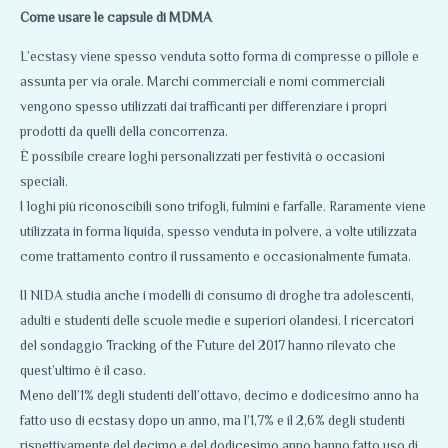
Come usare le capsule di MDMA
L’ecstasy viene spesso venduta sotto forma di compresse o pillole e
assunta per via orale. Marchi commerciali e nomi commerciali
vengono spesso utilizzati dai trafficanti per differenziare i propri
prodotti da quelli della concorrenza.
È possibile creare loghi personalizzati per festività o occasioni
speciali.
I loghi più riconoscibili sono trifogli, fulmini e farfalle. Raramente viene
utilizzata in forma liquida, spesso venduta in polvere, a volte utilizzata
come trattamento contro il russamento e occasionalmente fumata.
Il NIDA studia anche i modelli di consumo di droghe tra adolescenti,
adulti e studenti delle scuole medie e superiori olandesi. I ricercatori
del sondaggio Tracking of the Future del 2017 hanno rilevato che
quest’ultimo è il caso.
Meno dell’1% degli studenti dell’ottavo, decimo e dodicesimo anno ha
fatto uso di ecstasy dopo un anno, ma l’1,7% e il 2,6% degli studenti
rispettivamente del decimo e del dodicesimo anno hanno fatto uso di