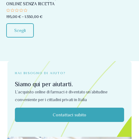
ONLINE SENZA RICETTA
essere
scelte
Valutato
195,00
€
-
1.550,00
€
0
nella
su
5
pagina
Scegli
del
prodotto
HAI BISOGNO DI AIUTO?
Siamo qui per aiutarti.
L’acquisto online di farmaci è diventato un’abitudine
conveniente per i cittadini privati ​​in Italia
Contattaci subito