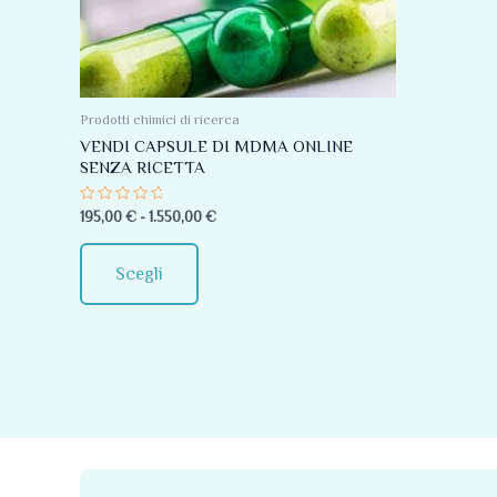
Le
opzioni
possono
essere
Prodotti chimici di ricerca
scelte
VENDI CAPSULE DI MDMA ONLINE
SENZA RICETTA
nella
pagina
Valutato
195,00
€
-
1.550,00
€
0
del
su
5
prodotto
Scegli