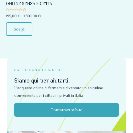
ONLINE SENZA RICETTA
essere
scelte
Valutato
195,00
€
-
1.550,00
€
0
nella
su
5
pagina
Scegli
del
prodotto
HAI BISOGNO DI AIUTO?
Siamo qui per aiutarti.
L’acquisto online di farmaci è diventato un’abitudine
conveniente per i cittadini privati ​​in Italia
Contattaci subito