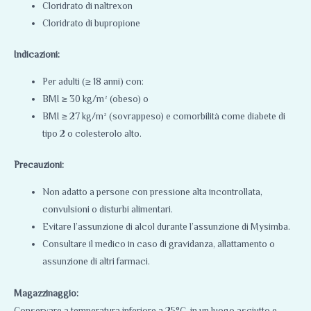
Cloridrato di naltrexon
Cloridrato di bupropione
Indicazioni:
Per adulti (≥ 18 anni) con:
BMI ≥ 30 kg/m² (obeso) o
BMI ≥ 27 kg/m² (sovrappeso) e comorbilità come diabete di
tipo 2 o colesterolo alto.
Precauzioni:
Non adatto a persone con pressione alta incontrollata,
convulsioni o disturbi alimentari.
Evitare l’assunzione di alcol durante l’assunzione di Mysimba.
Consultare il medico in caso di gravidanza, allattamento o
assunzione di altri farmaci.
Magazzinaggio:
Conservare a temperatura inferiore a 25°C, in un luogo asciutto e