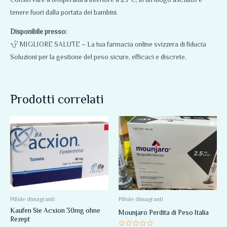
tenere fuori dalla portata dei bambini.
Disponibile presso:
MIGLIORE SALUTE – La tua farmacia online svizzera di fiducia
Soluzioni per la gestione del peso sicure, efficaci e discrete.
Prodotti correlati
Fascia
Questo
di
prodotto
prezzo:
da
ha
80,00 €
più
a
260,00 €
varianti.
Le
opzioni
Pillole dimagranti
Pillole dimagranti
Kaufen Sie Acxion 30mg ohne
possono
Mounjaro Perdita di Peso Italia
Rezept
essere