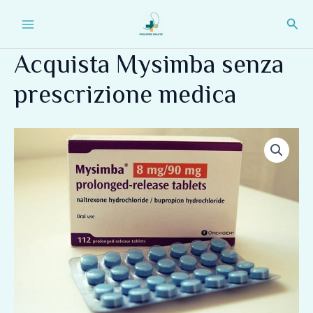
Vai
Main
Cerc
al
Menu
contenuto
Acquista Mysimba senza
prescrizione medica
Acquista
Mysimba
senza
prescrizione
medica
quantità