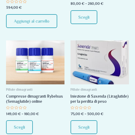
Valutato
80,00
€
-
260,00
€
scelte
0
Valutato
394,00
€
su
0
nella
5
su
Scegli
5
pagina
Aggiungi al carrello
del
prodotto
Fascia
Fascia
Questo
Questo
di
di
prodotto
prodotto
prezzo:
prezzo:
da
da
ha
ha
149,00 €
75,00 €
più
più
a
a
160,00 €
300,00 €
varianti.
varianti.
Le
Le
opzioni
opzioni
Pillole dimagranti
Pillole dimagranti
Compresse dimagranti Rybelsus
Iniezione di Saxenda (Liraglutide)
possono
possono
(Semaglutide) online
per la perdita di peso
essere
essere
scelte
scelte
Valutato
Valutato
149,00
€
-
160,00
€
75,00
€
-
300,00
€
0
0
nella
nella
su
su
5
5
pagina
pagina
Scegli
Scegli
del
del