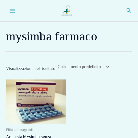
Vai
Main
Cerc
al
Menu
contenuto
mysimba farmaco
Visualizzazione del risultato
Pillole dimagranti
Acquista Mysimba senza