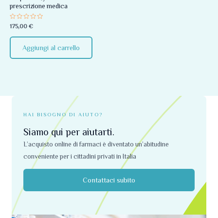
prescrizione medica
Valutato
175,00
€
0
su
5
Aggiungi al carrello
HAI BISOGNO DI AIUTO?
Siamo qui per aiutarti.
L’acquisto online di farmaci è diventato un’abitudine
conveniente per i cittadini privati ​​in Italia
Contattaci subito