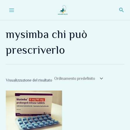
Vai
Main
Cerc
al
Menu
contenuto
mysimba chi può
prescriverlo
Visualizzazione del risultato