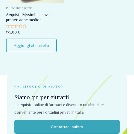
Pillole dimagranti
Acquista Mysimba senza
prescrizione medica
Valutato
175,00
€
0
su
5
Aggiungi al carrello
HAI BISOGNO DI AIUTO?
Siamo qui per aiutarti.
L’acquisto online di farmaci è diventato un’abitudine
conveniente per i cittadini privati ​​in Italia
Contattaci subito