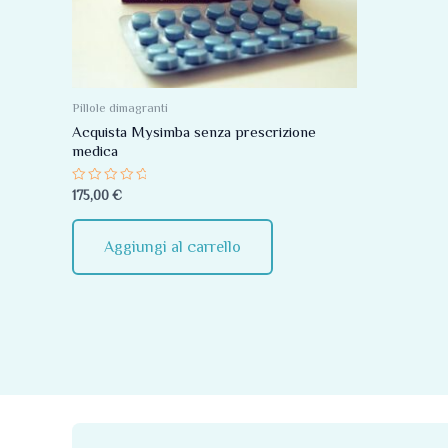
Pillole dimagranti
Acquista Mysimba senza prescrizione
medica
Valutato
175,00
€
0
su
5
Aggiungi al carrello