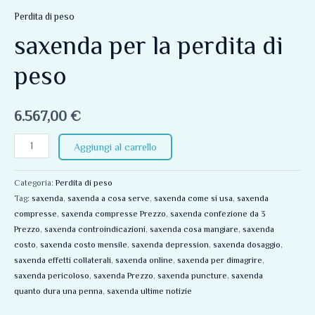
Perdita di peso
saxenda per la perdita di
peso
6.567,00
€
Aggiungi al carrello
Categoria:
Perdita di peso
Tag:
saxenda
,
saxenda a cosa serve
,
saxenda come si usa
,
saxenda
compresse
,
saxenda compresse Prezzo
,
saxenda confezione da 3
Prezzo
,
saxenda controindicazioni
,
saxenda cosa mangiare
,
saxenda
costo
,
saxenda costo mensile
,
saxenda depression
,
saxenda dosaggio
,
saxenda effetti collaterali
,
saxenda online
,
saxenda per dimagrire
,
saxenda pericoloso
,
saxenda Prezzo
,
saxenda puncture
,
saxenda
quanto dura una penna
,
saxenda ultime notizie