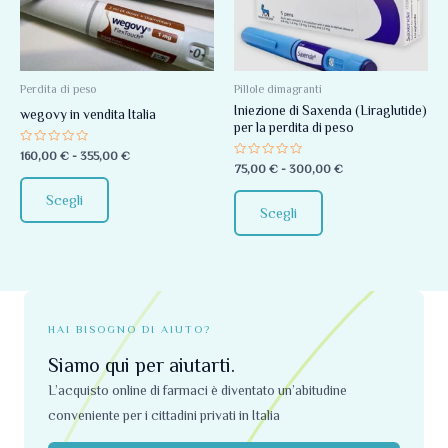
più
più
a
a
355,00 €
300,00 €
varianti.
varianti.
Le
Le
opzioni
opzioni
Perdita di peso
Pillole dimagranti
Iniezione di Saxenda (Liraglutide)
possono
possono
wegovy in vendita Italia
per la perdita di peso
essere
essere
Valutato
160,00
€
-
355,00
€
scelte
scelte
0
Valutato
75,00
€
-
300,00
€
su
0
nella
nella
5
su
Scegli
5
pagina
pagina
Scegli
del
del
prodotto
prodotto
HAI BISOGNO DI AIUTO?
Siamo qui per aiutarti.
L’acquisto online di farmaci è diventato un’abitudine
conveniente per i cittadini privati ​​in Italia