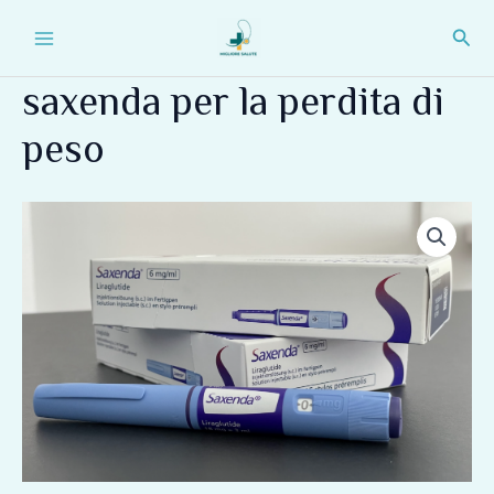
Vai
Main
Cerc
al
Menu
contenuto
saxenda per la perdita di
peso
saxenda
per
la
perdita
di
peso
quantità