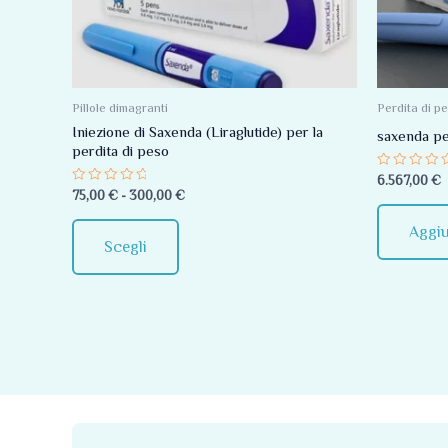
Le
opzioni
possono
essere
Pillole dimagranti
Perdita di p
scelte
Iniezione di Saxenda (Liraglutide) per la
saxenda pe
perdita di peso
nella
Valutato
6.567,00
€
pagina
0
Valutato
75,00
€
-
300,00
€
su
0
del
5
su
5
Aggiu
prodotto
Scegli