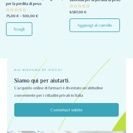
per la perdita di peso
essere
Valutato
6.567,00
€
scelte
0
Valutato
75,00
€
-
300,00
€
su
0
nella
5
su
Aggiungi al carrello
5
pagina
Scegli
del
prodotto
HAI BISOGNO DI AIUTO?
Siamo qui per aiutarti.
L’acquisto online di farmaci è diventato un’abitudine
conveniente per i cittadini privati ​​in Italia
Contattaci subito