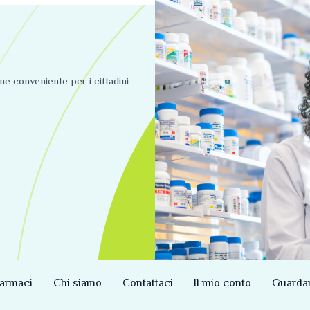
ine conveniente per i cittadini
armaci
Chi siamo
Contattaci
Il mio conto
Guarda