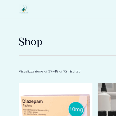
Vai
al
contenuto
Shop
Visualizzazione di 37-48 di 72 risultati
Fascia
Questo
di
prodotto
prezzo:
da
ha
165,00 €
più
a
330,00 €
varianti.