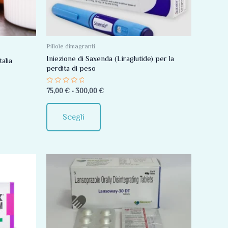
Le
opzioni
possono
essere
Pillole dimagranti
scelte
Iniezione di Saxenda (Liraglutide) per la
alia
perdita di peso
nella
pagina
Valutato
75,00
€
-
300,00
€
0
del
su
5
prodotto
Scegli