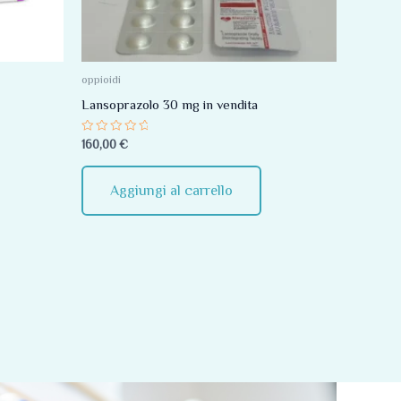
oppioidi
Lansoprazolo 30 mg in vendita
Valutato
160,00
€
0
su
5
Aggiungi al carrello