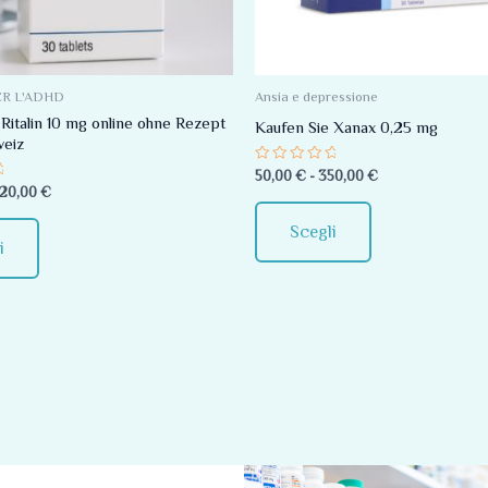
Le
Le
opzioni
opzioni
possono
possono
essere
essere
ER L'ADHD
Ansia e depressione
scelte
scelte
 Ritalin 10 mg online ohne Rezept
Kaufen Sie Xanax 0,25 mg
weiz
nella
nella
Valutato
50,00
€
-
350,00
€
pagina
pagina
0
20,00
€
su
del
del
5
Scegli
prodotto
prodotto
i