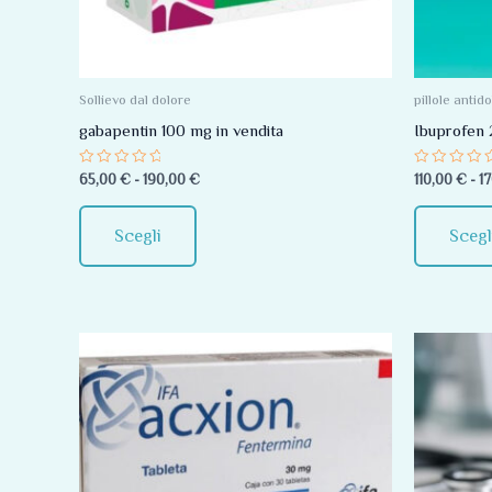
Le
opzioni
possono
essere
Sollievo dal dolore
pillole antid
scelte
gabapentin 100 mg in vendita
Ibuprofen
nella
Valutato
Valutato
65,00
€
-
190,00
€
110,00
€
-
1
pagina
0
0
su
su
del
5
5
Scegli
Scegl
prodotto