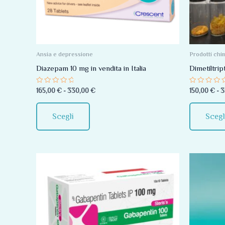
Le
opzioni
possono
essere
Ansia e depressione
Prodotti chim
scelte
Diazepam 10 mg in vendita in Italia
Dimetiltri
nella
Valutato
Valutato
165,00
€
-
330,00
€
150,00
€
-
3
pagina
0
0
su
su
del
5
5
Scegli
Scegl
prodotto
Fascia
Questo
di
prodotto
prezzo:
da
ha
65,00 €
più
a
190,00 €
varianti.