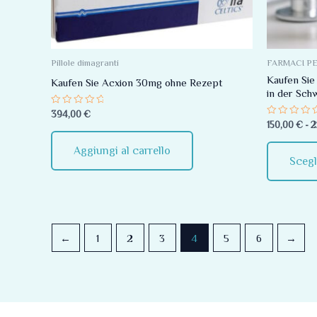
Pillole dimagranti
FARMACI P
Kaufen Sie
Kaufen Sie Acxion 30mg ohne Rezept
in der Sch
Valutato
394,00
€
0
Valutato
150,00
€
-
2
su
0
5
su
5
Aggiungi al carrello
Scegl
←
1
2
3
4
5
6
→