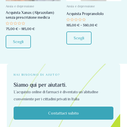
opzioni
opzioni
Ansia e depressione
Ansia e depressione
Acquista Xanax (Alprazolam)
possono
possono
Acquista Propranololo
senza prescrizione medica
essere
essere
Valutato
165,00
€
-
360,00
€
scelte
scelte
0
Valutato
75,00
€
-
185,00
€
su
0
nella
nella
5
su
Scegli
5
pagina
pagina
Scegli
del
del
prodotto
prodotto
HAI BISOGNO DI AIUTO?
Siamo qui per aiutarti.
L’acquisto online di farmaci è diventato un’abitudine
conveniente per i cittadini privati ​​in Italia
Contattaci subito