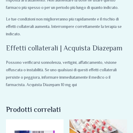
risposta al trattamento. Non aumentare la dose né usare questo
farmaco più spesso o per un periodo più lungo di quanto indicato.
Le tue condizioni non miglioreranno più rapidamente e il rischio di
effetti collaterali aumenta. Interrompere correttamente la terapia se
indicato.
Effetti collaterali | Acquista Diazepam
Possono verificarsi sonnolenza, vertigini, affaticamento, visione
offuscata o instabilità. Se uno qualsiasi di questi effetti collaterali
persiste o peggiora, informare immediatamente il medico o il
farmacista. Acquista Diazepam 10 mg qui
Prodotti correlati
Fascia
Fascia
Questo
Questo
di
di
prodotto
prodotto
prezzo:
prezzo: