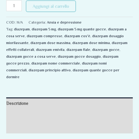
Aggiungi al carrello
COD:
N/A
Categoria:
Ansia e depressione
Tag:
diazepam
,
diazepam 5 mg
,
diazepam 5 mg quante gocce
,
diazepam a
cosa serve
,
diazepam compresse
,
diazepam cos'è
,
diazepam dosaggio
miorilassante
,
diazepam dose massima
,
diazepam dose minima
,
diazepam
effetti collaterali
,
diazepam emivita
,
diazepam fiale
,
diazepam gocce
,
diazepam gocce a cosa serve
,
diazepam gocce dosaggio
,
diazepam
gocce prezzo
,
diazepam nome commerciale
,
diazepam nomi
commerciali
,
diazepam principio attivo
,
diazepam quante gocce per
dormire
Descrizione
Informazioni aggiuntive
Recensioni (0)