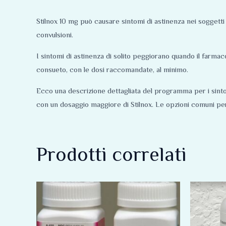
Stilnox 10 mg può causare sintomi di astinenza nei soggett
convulsioni.
I sintomi di astinenza di solito peggiorano quando il farmac
consueto, con le dosi raccomandate, al minimo.
Ecco una descrizione dettagliata del programma per i sintom
con un dosaggio maggiore di Stilnox. Le opzioni comuni per
Prodotti correlati
Fascia
Questo
di
prodotto
prezzo:
da
ha
165,00 €