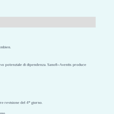
Ambien.
ivo potenziale di dipendenza. Sanofi
–
Aventis produce
e revisione del 4° giorno.
nno.