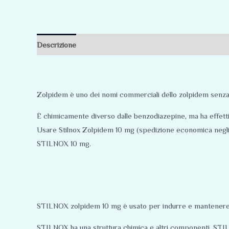
Descrizione
Informazioni aggiuntive
Recensioni (0)
Zolpidem è uno dei nomi commerciali dello zolpidem senz
È chimicamente diverso dalle benzodiazepine
,
ma ha effetti 
Usare Stilnox Zolpidem 10 mg (spedizione economica negli St
STILNOX 10 mg.
STILNOX zolpidem 10 mg è usato per indurre e mantenere il 
STILNOX ha una struttura chimica e altri componenti. STILN