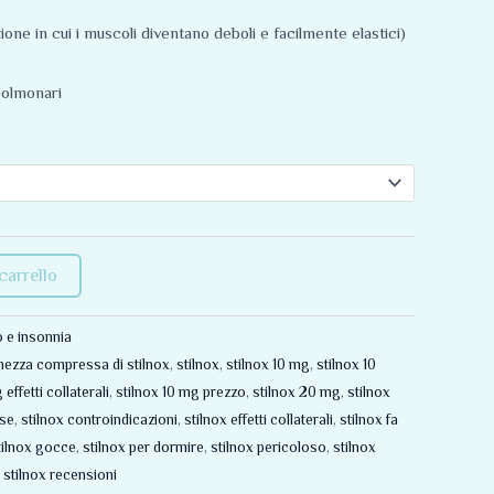
one in cui i muscoli diventano deboli e facilmente elastici)
polmonari
carrello
 e insonnia
ezza compressa di stilnox
,
stilnox
,
stilnox 10 mg
,
stilnox 10
effetti collaterali
,
stilnox 10 mg prezzo
,
stilnox 20 mg
,
stilnox
sse
,
stilnox controindicazioni
,
stilnox effetti collaterali
,
stilnox fa
tilnox gocce
,
stilnox per dormire
,
stilnox pericoloso
,
stilnox
,
stilnox recensioni