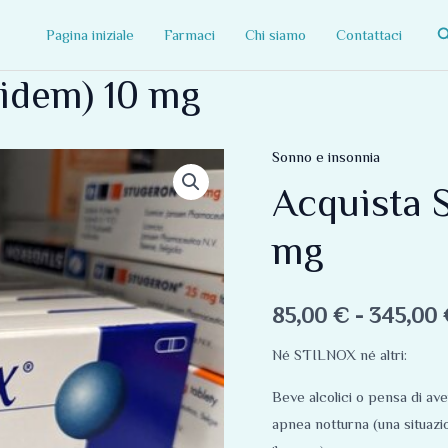
C
Pagina iniziale
Farmaci
Chi siamo
Contattaci
pidem) 10 mg
Sonno e insonnia
Acquista
Stilnox
Acquista S
(Zolpidem)
mg
10
mg
quantità
85,00
€
-
345,00
Né STILNOX né altri:
Beve alcolici o pensa di av
apnea notturna (una situaz