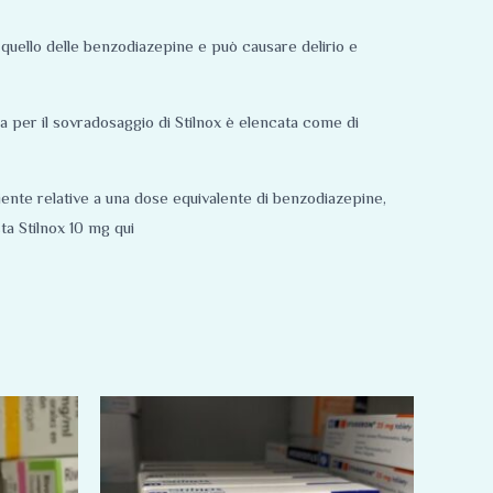
quello delle benzodiazepine e può causare delirio e
ra per il sovradosaggio di Stilnox è elencata come di
iente relative a una dose equivalente di benzodiazepine,
a Stilnox 10 mg qui
Fascia
Questo
di
prodotto
prezzo:
da
ha
75,00 €