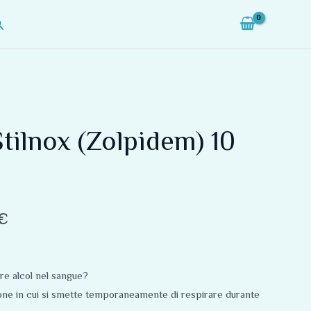
erca
Fascia
tilnox (Zolpidem) 10
di
prezzo:
da
€
85,00 €
a
ere alcol nel sangue?
345,00 €
ione in cui si smette temporaneamente di respirare durante