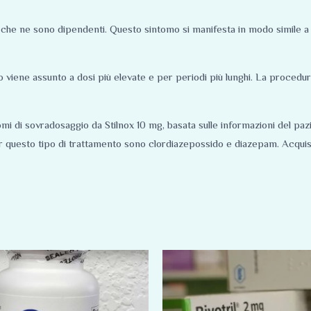
i che ne sono dipendenti. Questo sintomo si manifesta in modo simile a 
o viene assunto a dosi più elevate e per periodi più lunghi. La procedu
i di sovradosaggio da Stilnox 10 mg, basata sulle informazioni del paz
 questo tipo di trattamento sono clordiazepossido e diazepam. Acquist
Fascia
Fascia
Questo
Questo
di
di
prodotto
prodotto
prezzo:
prezzo:
da
da
ha
ha
75,00 €
150,00 €