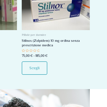
più
a
185,00 €
varianti.
Le
opzioni
possono
essere
Pillole per dormire
scelte
Stilnox (Zolpidem) 10 mg ordina senza
prescrizione medica
nella
pagina
Valutato
75,00
€
-
185,00
€
0
del
su
5
prodotto
Scegli