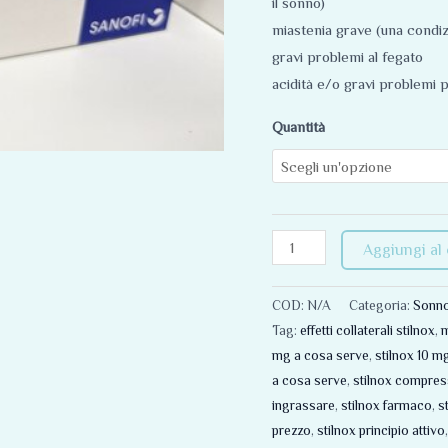
il sonno)
miastenia grave (una condizi
gravi problemi al fegato
acidità e/o gravi problemi 
Quantità
Aggiungi al 
COD:
N/A
Categoria:
Sonno
Tag:
effetti collaterali stilnox
,
m
mg a cosa serve
,
stilnox 10 mg 
a cosa serve
,
stilnox compre
ingrassare
,
stilnox farmaco
,
s
prezzo
,
stilnox principio attivo