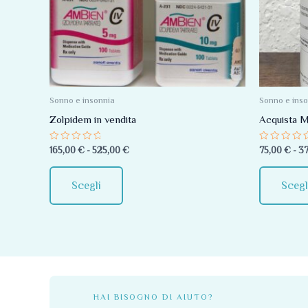
più
a
525,00 €
varianti.
Le
opzioni
possono
essere
Sonno e insonnia
Sonno e ins
scelte
Zolpidem in vendita
Acquista M
nella
Valutato
Valutato
165,00
€
-
525,00
€
75,00
€
-
3
pagina
0
0
su
su
del
5
5
Scegli
Scegl
prodotto
HAI BISOGNO DI AIUTO?