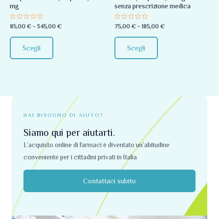
mg
senza prescrizione medica
essere
essere
scelte
scelte
Valutato
Valutato
85,00
€
-
345,00
€
75,00
€
-
185,00
€
0
0
nella
nella
su
su
5
5
pagina
pagina
Scegli
Scegli
del
del
prodotto
prodotto
HAI BISOGNO DI AIUTO?
Siamo qui per aiutarti.
L’acquisto online di farmaci è diventato un’abitudine
conveniente per i cittadini privati ​​in Italia
Contattaci subito