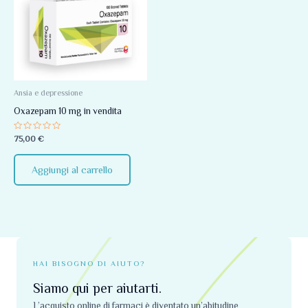
Ansia e depressione
Oxazepam 10 mg in vendita
Valutato
75,00
€
0
su
5
Aggiungi al carrello
HAI BISOGNO DI AIUTO?
Siamo qui per aiutarti.
L’acquisto online di farmaci è diventato un’abitudine