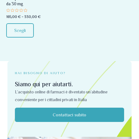
da 30 mg
essere
scelte
Valutato
165,00
€
-
330,00
€
0
nella
su
5
pagina
Scegli
del
prodotto
HAI BISOGNO DI AIUTO?
Siamo qui per aiutarti.
L’acquisto online di farmaci è diventato un’abitudine
conveniente per i cittadini privati ​​in Italia
Contattaci subito