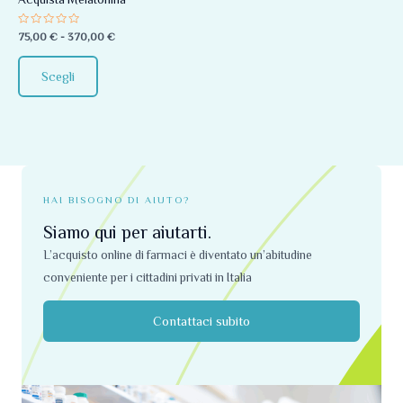
essere
Valutato
75,00
€
-
370,00
€
scelte
0
su
nella
5
Scegli
pagina
del
prodotto
HAI BISOGNO DI AIUTO?
Siamo qui per aiutarti.
L’acquisto online di farmaci è diventato un’abitudine
conveniente per i cittadini privati ​​in Italia
Contattaci subito