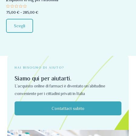
essere
Valutato
75,00
€
-
285,00
€
scelte
0
su
nella
5
Scegli
pagina
del
prodotto
HAI BISOGNO DI AIUTO?
Siamo qui per aiutarti.
L’acquisto online di farmaci è diventato un’abitudine
conveniente per i cittadini privati ​​in Italia
Contattaci subito