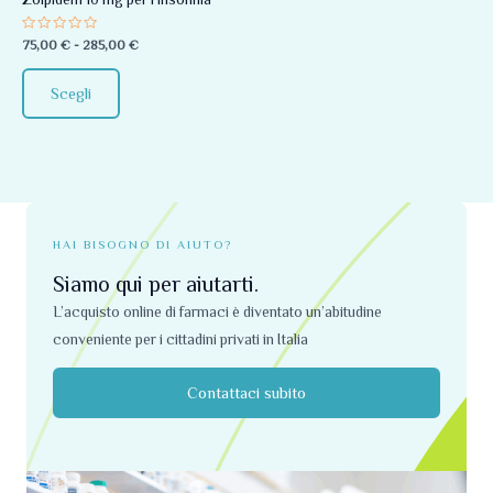
essere
Valutato
75,00
€
-
285,00
€
scelte
0
su
nella
5
Scegli
pagina
del
prodotto
HAI BISOGNO DI AIUTO?
Siamo qui per aiutarti.
L’acquisto online di farmaci è diventato un’abitudine
conveniente per i cittadini privati ​​in Italia
Contattaci subito