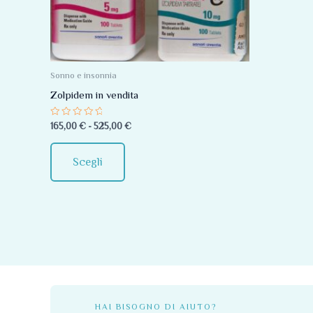
Le
opzioni
possono
essere
Sonno e insonnia
scelte
Zolpidem in vendita
nella
Valutato
165,00
€
-
525,00
€
pagina
0
su
del
5
Scegli
prodotto
HAI BISOGNO DI AIUTO?