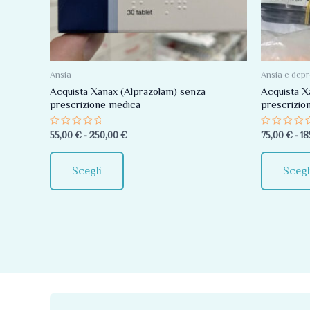
Le
opzioni
possono
essere
Ansia
Ansia e dep
scelte
Acquista Xanax (Alprazolam) senza
Acquista X
prescrizione medica
prescrizio
nella
pagina
Valutato
Valutato
55,00
€
-
250,00
€
75,00
€
-
18
0
0
del
su
su
5
5
prodotto
Scegli
Scegl