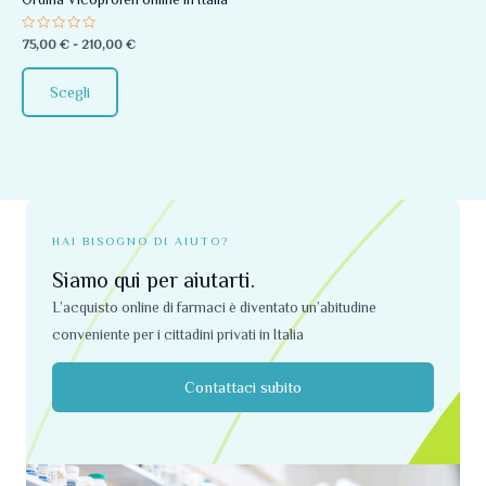
essere
Valutato
75,00
€
-
210,00
€
scelte
0
su
nella
5
Scegli
pagina
del
prodotto
HAI BISOGNO DI AIUTO?
Siamo qui per aiutarti.
L’acquisto online di farmaci è diventato un’abitudine
conveniente per i cittadini privati ​​in Italia
Contattaci subito